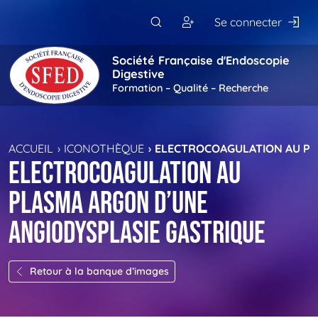
Passer au contenu principal
Se connecter
Société Française d'Endoscopie
Digestive
Formation – Qualité – Recherche
ACCUEIL
ICONOTHÈQUE
ELECTROCOAGULATION AU PL
Electrocoagulation au
plasma argon d’une
angiodysplasie gastrique
Retour à la banque d’images