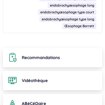
endobrachyœsophage long
endobrachyœsophage type court
endobrachyœsophage type long
Œsophage Barrett
Recommandations
Vidéothèque
ABéCéDaire