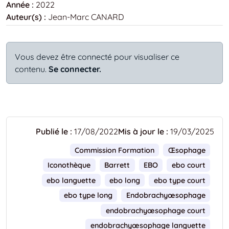
Année :
2022
Auteur(s) :
Jean-Marc CANARD
Vous devez être connecté pour visualiser ce
contenu.
Se connecter.
Publié le :
17/08/2022
Mis à jour le :
19/03/2025
Commission Formation
Œsophage
Iconothèque
Barrett
EBO
ebo court
ebo languette
ebo long
ebo type court
ebo type long
Endobrachyœsophage
endobrachyœsophage court
endobrachyœsophage languette