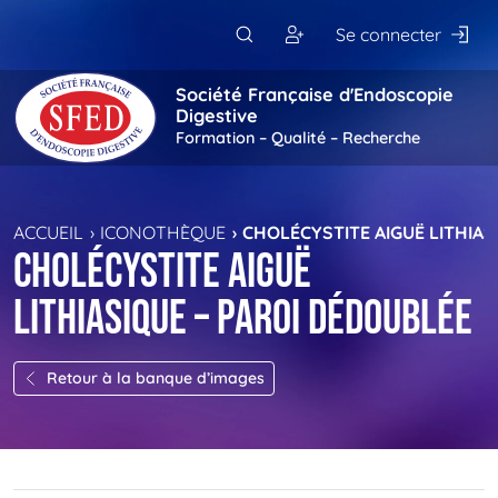
Passer au contenu principal
Se connecter
Société Française d'Endoscopie
Digestive
Formation – Qualité – Recherche
ACCUEIL
ICONOTHÈQUE
CHOLÉCYSTITE AIGUË LITHIAS
Cholécystite aiguë
lithiasique – Paroi dédoublée
Retour à la banque d’images