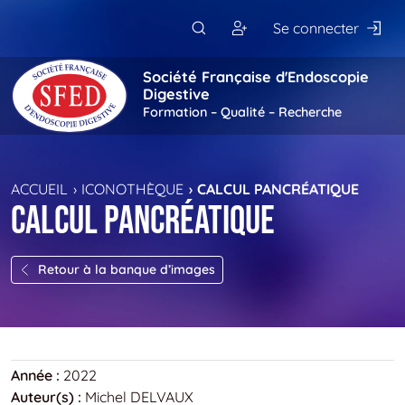
Passer au contenu principal
Se connecter
Société Française d'Endoscopie
Digestive
Formation – Qualité – Recherche
ACCUEIL
ICONOTHÈQUE
CALCUL PANCRÉATIQUE
Calcul pancréatique
Retour à la banque d’images
Année :
2022
Auteur(s) :
Michel DELVAUX