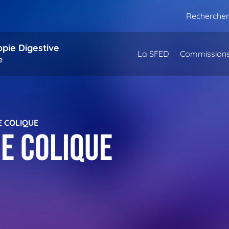
Rechercher
opie Digestive
La SFED
Commission
e
E COLIQUE
e colique