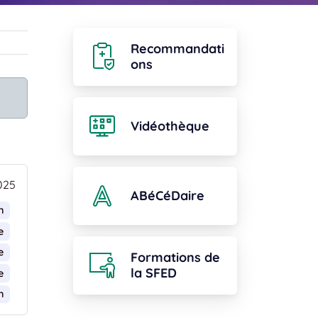
Recommandati
ons
Vidéothèque
025
ABéCéDaire
n
e
e
Formations de
la SFED
e
n