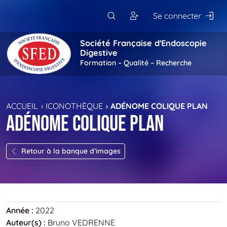
Passer au contenu principal
Se connecter
Société Française d'Endoscopie
Digestive
Formation – Qualité – Recherche
ACCUEIL
ICONOTHÈQUE
ADÉNOME COLIQUE PLAN
Adénome colique plan
Retour à la banque d’images
Année :
2022
Auteur(s) :
Bruno VEDRENNE