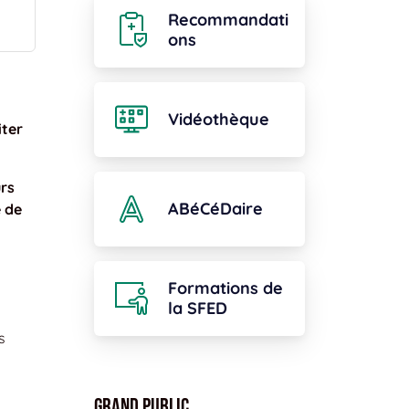
Recommandati
ons
Vidéothèque
iter
urs
ABéCéDaire
e de
Formations de
la SFED
s
Grand public