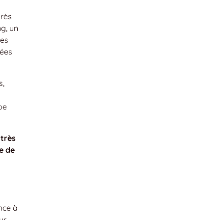
près
ng, un
ces
nées
s,
pe
 très
e de
nce à
ur