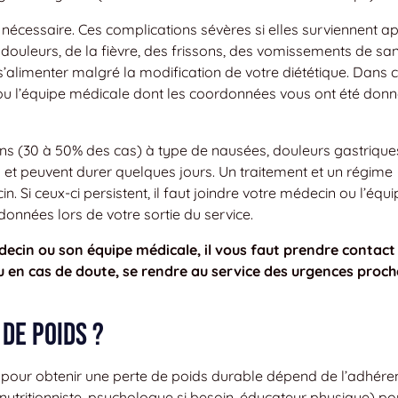
 nécessaire. Ces complications sévères si elles surviennent a
 douleurs, de la fièvre, des frissons, des vomissements de sa
’alimenter malgré la modification de votre diététique. Dans 
n ou l’équipe médicale dont les coordonnées vous ont été don
ins (30 à 50% des cas) à type de nausées, douleurs gastrique
et peuvent durer quelques jours. Un traitement et un régime
. Si ceux-ci persistent, il faut joindre votre médecin ou l’équi
onnées lors de votre sortie du service.
ecin ou son équipe médicale, il vous faut prendre contact
 en cas de doute, se rendre au service des urgences proch
de poids ?
e pour obtenir une perte de poids durable dépend de l’adhére
 (nutritionniste, psychologue si besoin, éducateur physique) po