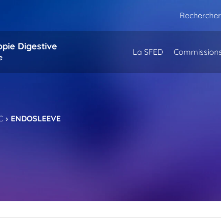
Rechercher
opie Digestive
La SFED
Commission
e
C
ENDOSLEEVE