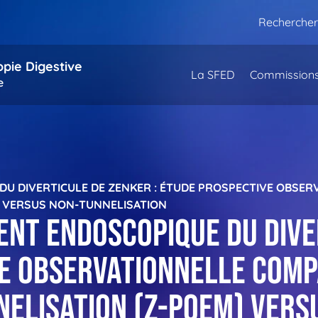
Rechercher
opie Digestive
La SFED
Commission
e
DU DIVERTICULE DE ZENKER : ÉTUDE PROSPECTIVE OBSE
) VERSUS NON-TUNNELISATION
ent endoscopique du dive
ve observationnelle com
nelisation (Z-POEM) vers