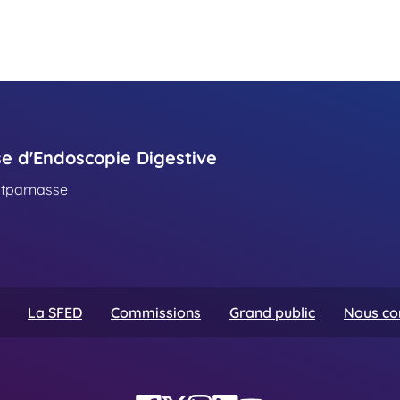
se d'Endoscopie Digestive
ntparnasse
La SFED
Commissions
Grand public
Nous co