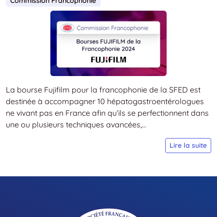
Commission Francophonie
La bourse Fujifilm pour la francophonie de la SFED est
destinée à accompagner 10 hépatogastroentérologues
ne vivant pas en France afin qu’ils se perfectionnent dans
une ou plusieurs techniques avancées,...
B
Lire la suite
F
p
l
F
d
l