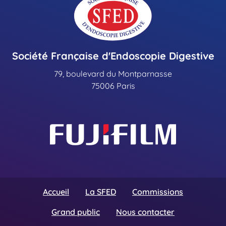
S
Société Française d'Endoscopie Digestive
79, boulevard du Montparnasse
75006 Paris
Accueil
La SFED
Commissions
Grand public
Nous contacter