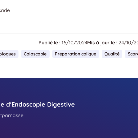
ssade
Publié le :
16/10/2024
Mis à jour le :
24/10/2
ologues
Coloscopie
Préparation colique
Qualité
Scor
se d'Endoscopie Digestive
ntparnasse