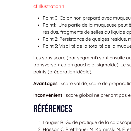
cf Illustration 1
Point 0: Colon non préparé avec muqueus
Point1: Une partie de la muqueuse peut êt
résidus, fragments de selles ou liquide
Point 2: Persistance de quelqes résidus,
Point 3: Visbilité de la totalité de la mu
Les sous score (par segment) sont ensuite ad
transverse + colon gauche et sigmoïde). Le sc
points (préparation idéale).
Avantages
: score validé, score de préparat
Inconvénient
: score global ne prenant pas
Références
Laugier R. Guide pratique de la coloscop
Hassan C, Bretthauer M, Kaminski M. F, e