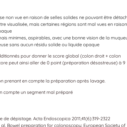
e non vue en raison de selles solides ne pouvant être détac
re visualisée, mais certaines régions sont mal vues en raiso
 opaque
 mais minimes, aspirables, avec une bonne vision de la muque
queuse sans aucun résidu solide ou liquide opaque
ditionnés pour donner le score global (colon droit + colon
ore peut ainsi aller de 0 point (préparation désastreuse) à 9
ion prenant en compte la préparation après lavage.
 en compte un segment mal préparé
ie de dépistage. Acta Endoscopica 2011,41(6):319-2322
t al. Bowel preparation for colonoscopy: European Society of