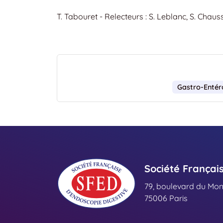
T. Tabouret - Relecteurs : S. Leblanc, S. Chau
Gastro-Entér
Société Françai
79, boulevard du Mo
75006 Paris