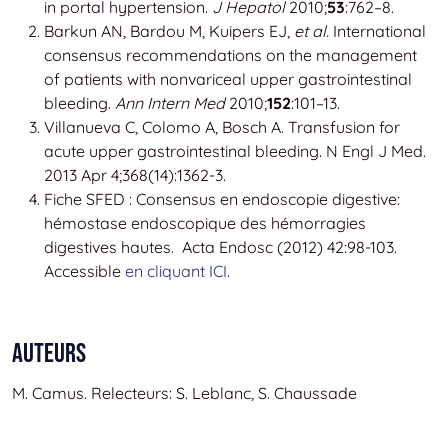
in portal hypertension.
J Hepatol
2010;
53
:762–8.
Barkun AN, Bardou M, Kuipers EJ,
et al.
International
consensus recommendations on the management
of patients with nonvariceal upper gastrointestinal
bleeding.
Ann Intern Med
2010;
152
:101–13.
Villanueva C, Colomo A, Bosch A. Transfusion for
acute upper gastrointestinal bleeding. N Engl J Med.
2013 Apr 4;368(14):1362-3.
Fiche SFED : Consensus en endoscopie digestive:
hémostase endoscopique des hémorragies
digestives hautes. Acta Endosc (2012) 42:98-103.
Accessible
en cliquant ICI
.
Auteurs
M. Camus. Relecteurs: S. Leblanc, S. Chaussade