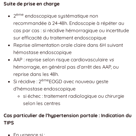
Suite de prise en charge
ème
2
endoscopique systématique non
recommandée à 24-48h. Endoscopie à répéter au
cas par cas : si récidive hémorragique ou incertitude
sur efficacité du traitement endoscopique
Reprise alimentation orale claire dans 6H suivant
hémostase endoscopique
AAP : reprise selon risque cardiovasculaire
vs
hémorragie, en général pas d’arrêt des AAP, ou
reprise dans les 48h.
ème
Si récidive : 2
EOGD avec nouveau geste
d’hémostase endoscopique
si échec : traitement radiologique ou chirurgie
selon les centres
Cas particulier de l’hypertension portale : Indication du
TIPS
En urgence si :