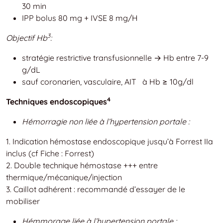
30 min
IPP bolus 80 mg + IVSE 8 mg/H
3
Objectif Hb
:
stratégie restrictive transfusionnelle → Hb entre 7-9
g/dL
sauf coronarien, vasculaire, AIT à Hb ≥ 10g/dl
4
Techniques endoscopiques
Hémorragie non liée à l’hypertension portale :
1. Indication hémostase endoscopique jusqu’à Forrest IIa
inclus (cf Fiche : Forrest)
2. Double technique hémostase +++ entre
thermique/mécanique/injection
3. Caillot adhérent : recommandé d’essayer de le
mobiliser
Hémmorage liée à l’hypertension portale :