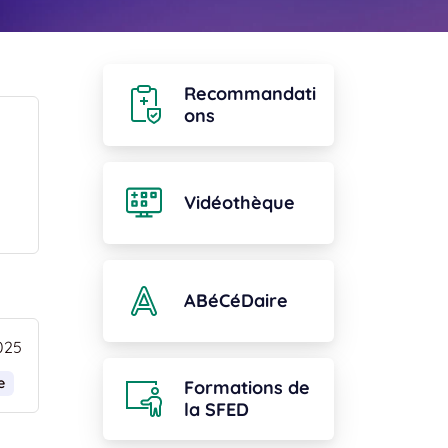
Recommandati
ons
Vidéothèque
ABéCéDaire
025
e
Formations de
la SFED