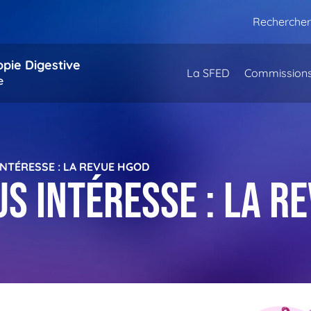
Rechercher
opie Digestive
La SFED
Commission
e
INTÉRESSE : LA REVUE HGOD
us intéresse : la r