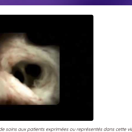
 de soins aux patients exprimées ou représentés dans cette v