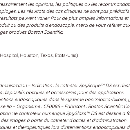
cessairement les opinions, les politiques ou les recommandat
ployés. Les résultats des cas cliniques ne sont pas prédictifs
 résultats peuvent varier. Pour de plus amples informations et
 produit ou des produits d’endoscopie, merci de vous référer au
ges produits Boston Scientific.
Hospital, Houston, Texas, Etats-Unis)
inistration – Indication : le cathéter SpyScope™ DS est dest
es dispositifs optiques et accessoires pour des applications
entions endoscopiques dans le système pancréatico-biliaire, 
se IIa – Organisme : CE0086 – Fabricant : Boston Scientific Co
ation : le contrôleur numérique SpyGlass™ DS est destiné à fo
re des images à partir du cathéter d’accès et d’administration
ues et thérapeutiques lors d’interventions endoscopiques 