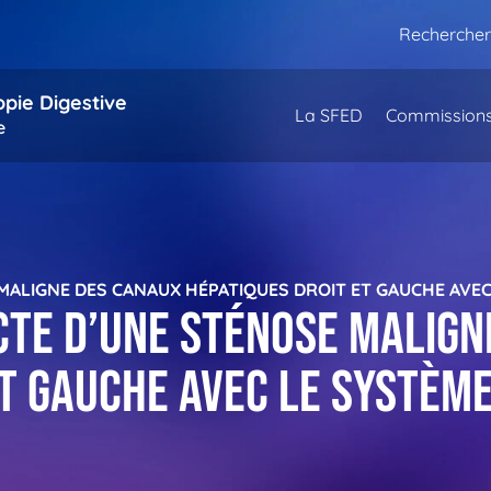
Rechercher
opie Digestive
La SFED
Commission
e
 MALIGNE DES CANAUX HÉPATIQUES DROIT ET GAUCHE AVE
ecte d’une sténose malig
et gauche avec le systèm