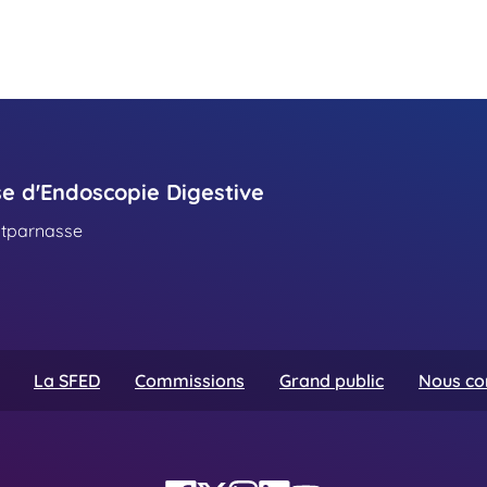
se d'Endoscopie Digestive
ntparnasse
La SFED
Commissions
Grand public
Nous co