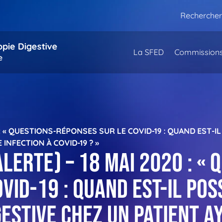
Rechercher
opie Digestive
La SFED
Commission
e
 : « QUESTIONS-RÉPONSES SUR LE COVID-19 : QUAND EST-
INFECTION À COVID-19 ? »
erte) – 18 mai 2020 : « 
VID-19 : quand est-il pos
estive chez un patient a