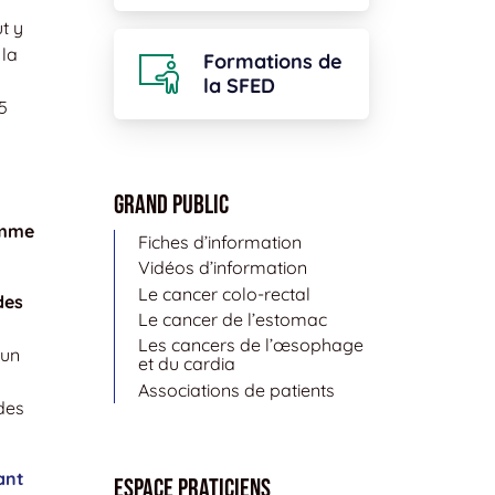
t y
 la
Formations de
la SFED
 5
Grand public
omme
Fiches d’information
Vidéos d’information
Le cancer colo-rectal
des
Le cancer de l’estomac
Les cancers de l’œsophage
 un
et du cardia
Associations de patients
des
ant
Espace Praticiens