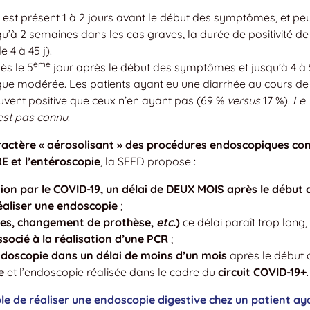
us est présent 1 à 2 jours avant le début des symptômes, et peu
qu’à 2 semaines dans les cas graves, la durée de positivité de
 4 à 45 j).
ème
ès le 5
jour après le début des symptômes et jusqu’à 4 à
que modérée. Les patients ayant eu une diarrhée au cours de
souvent positive que ceux n’en ayant pas (69 %
versus
17 %).
Le
’est pas connu
.
ractère « aérosolisant » des procédures endoscopiques c
RE et l’entéroscopie
, la SFED propose :
ion par le COVID-19, un délai de DEUX MOIS après le début 
aliser une endoscopie
;
ques, changement de prothèse,
etc.
)
ce délai paraît trop long,
ssocié à la réalisation d’une PCR
;
ndoscopie dans un délai de moins d’un mois
après le début 
e
et l’endoscopie réalisée dans le cadre du
circuit COVID-19+
.
ble de réaliser une endoscopie digestive chez un patient ay