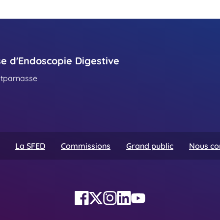
se d'Endoscopie Digestive
ntparnasse
La SFED
Commissions
Grand public
Nous co