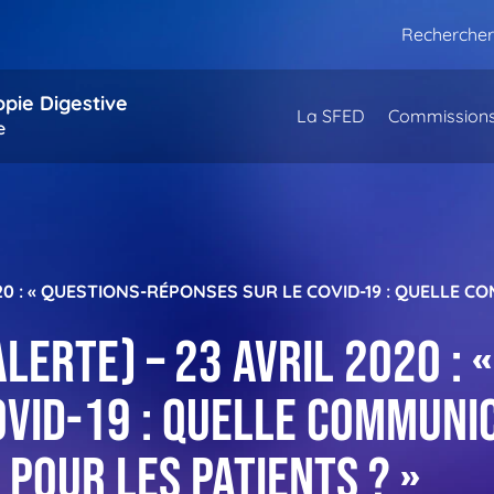
Rechercher
opie Digestive
La SFED
Commission
e
20 : « QUESTIONS-RÉPONSES SUR LE COVID-19 : QUELLE C
erte) – 23 avril 2020 : 
VID-19 : quelle communic
 pour les patients ? »