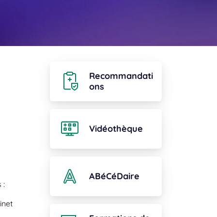
Recommandati
ons
Vidéothèque
ABéCéDaire
 :
inet