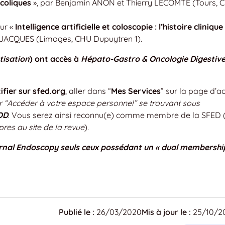
coliques
», par Benjamin ANON et Thierry LECOMTE (Tours, 
sur «
Intelligence artificielle et coloscopie : l’histoire clinique
e JACQUES (Limoges, CHU Dupuytren 1).
tisation
) ont accès à
Hépato-Gastro & Oncologie Digestiv
ifier sur sfed.org
, aller dans “
Mes Services
” sur la page d’ac
ur “Accéder à votre espace personnel” se trouvant sous
OD
. Vous serez ainsi reconnu(e) comme membre de la SFED 
pres au site de la revue
).
urnal Endoscopy seuls ceux possédant un « dual membershi
Publié le :
26/03/2020
Mis à jour le :
25/10/2