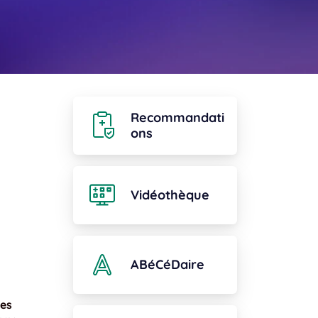
Recommandati
ons
Vidéothèque
ABéCéDaire
ses