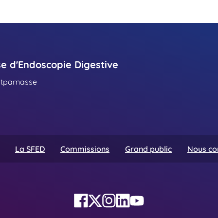
se d'Endoscopie Digestive
ntparnasse
La SFED
Commissions
Grand public
Nous co