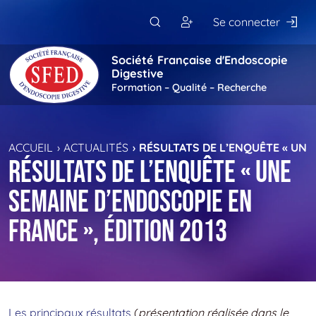
Passer au contenu principal
Se connecter
Société Française d'Endoscopie
Digestive
Formation – Qualité – Recherche
ACCUEIL
ACTUALITÉS
RÉSULTATS DE L’ENQUÊTE « UNE 
Résultats de l’enquête « Une
Semaine d’Endoscopie en
France », édition 2013
Les principaux résultats
(
présentation réalisée dans le