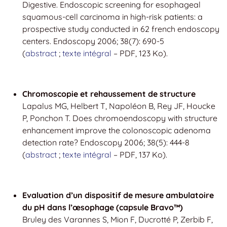
Digestive. Endoscopic screening for esophageal
squamous-cell carcinoma in high-risk patients: a
prospective study conducted in 62 french endoscopy
centers. Endoscopy 2006; 38(7): 690-5
(
abstract
;
texte intégral
– PDF, 123 Ko).
Chromoscopie et rehaussement de structure
Lapalus MG, Helbert T, Napoléon B, Rey JF, Houcke
P, Ponchon T. Does chromoendoscopy with structure
enhancement improve the colonoscopic adenoma
detection rate? Endoscopy 2006; 38(5): 444-8
(
abstract
;
texte intégral
– PDF, 137 Ko).
Evaluation d’un dispositif de mesure ambulatoire
du pH dans l’œsophage (capsule Bravo™)
Bruley des Varannes S, Mion F, Ducrotté P, Zerbib F,