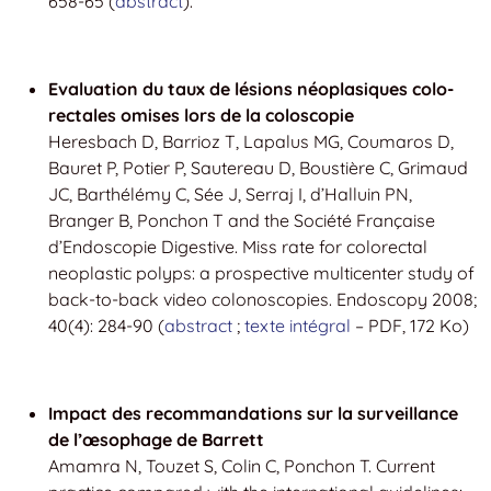
658-65 (
abstract
).
Evaluation du taux de lésions néoplasiques colo-
rectales omises lors de la coloscopie
Heresbach D, Barrioz T, Lapalus MG, Coumaros D,
Bauret P, Potier P, Sautereau D, Boustière C, Grimaud
JC, Barthélémy C, Sée J, Serraj I, d’Halluin PN,
Branger B, Ponchon T and the Société Française
d’Endoscopie Digestive. Miss rate for colorectal
neoplastic polyps: a prospective multicenter study of
back-to-back video colonoscopies. Endoscopy 2008;
40(4): 284-90 (
abstract
;
texte intégral
– PDF, 172 Ko)
Impact des recommandations sur la surveillance
de l’œsophage de Barrett
Amamra N, Touzet S, Colin C, Ponchon T. Current