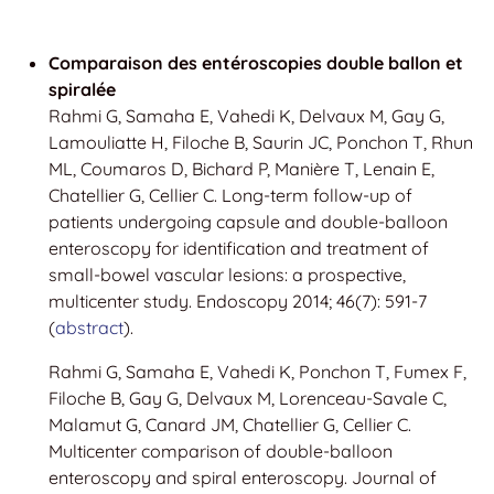
Comparaison des entéroscopies double ballon et
spiralée
Rahmi G, Samaha E, Vahedi K, Delvaux M, Gay G,
Lamouliatte H, Filoche B, Saurin JC, Ponchon T, Rhun
ML, Coumaros D, Bichard P, Manière T, Lenain E,
Chatellier G, Cellier C. Long-term follow-up of
patients undergoing capsule and double-balloon
enteroscopy for identification and treatment of
small-bowel vascular lesions: a prospective,
multicenter study. Endoscopy 2014; 46(7): 591-7
(
abstract
).
Rahmi G, Samaha E, Vahedi K, Ponchon T, Fumex F,
Filoche B, Gay G, Delvaux M, Lorenceau-Savale C,
Malamut G, Canard JM, Chatellier G, Cellier C.
Multicenter comparison of double-balloon
enteroscopy and spiral enteroscopy. Journal of