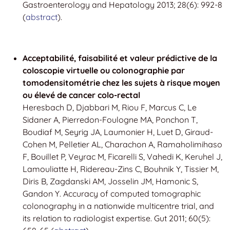
Gastroenterology and Hepatology 2013; 28(6): 992-8
(
abstract
).
Acceptabilité, faisabilité et valeur prédictive de la
coloscopie virtuelle ou colonographie par
tomodensitométrie chez les sujets à risque moyen
ou élevé de cancer colo-rectal
Heresbach D, Djabbari M, Riou F, Marcus C, Le
Sidaner A, Pierredon-Foulogne MA, Ponchon T,
Boudiaf M, Seyrig JA, Laumonier H, Luet D, Giraud-
Cohen M, Pelletier AL, Charachon A, Ramaholimihaso
F, Bouillet P, Veyrac M, Ficarelli S, Vahedi K, Keruhel J,
Lamouliatte H, Ridereau-Zins C, Bouhnik Y, Tissier M,
Diris B, Zagdanski AM, Josselin JM, Hamonic S,
Gandon Y. Accuracy of computed tomographic
colonography in a nationwide multicentre trial, and
its relation to radiologist expertise. Gut 2011; 60(5):