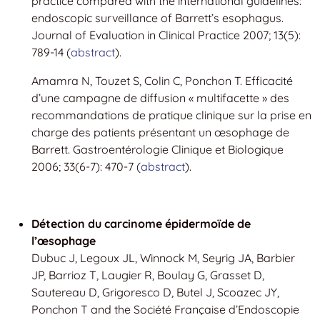
practice compared with the international guidelines:
endoscopic surveillance of Barrett’s esophagus.
Journal of Evaluation in Clinical Practice 2007; 13(5):
789-14 (
abstract
).
Amamra N, Touzet S, Colin C, Ponchon T. Efficacité
d’une campagne de diffusion « multifacette » des
recommandations de pratique clinique sur la prise en
charge des patients présentant un œsophage de
Barrett. Gastroentérologie Clinique et Biologique
2006; 33(6-7): 470-7 (
abstract
).
Détection du carcinome épidermoïde de
l’œsophage
Dubuc J, Legoux JL, Winnock M, Seyrig JA, Barbier
JP, Barrioz T, Laugier R, Boulay G, Grasset D,
Sautereau D, Grigoresco D, Butel J, Scoazec JY,
Ponchon T and the Société Française d’Endoscopie