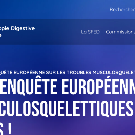
Rechercher
opie Digestive
La SFED
Commission
e
NQUÊTE EUROPÉENNE SUR LES TROUBLES MUSCULOSQUELET
l’enquête européen
culosquelettiques 
 !