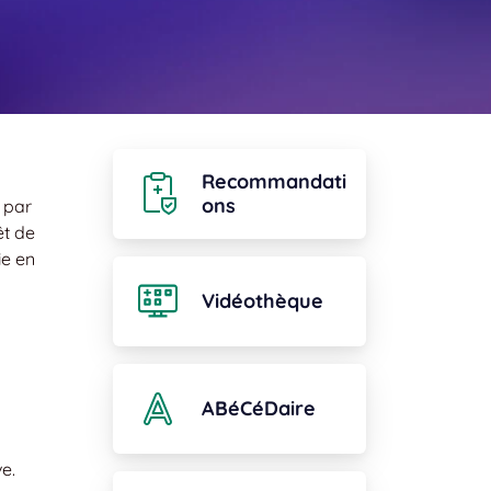
Recommandati
ons
 par
êt de
ie en
Vidéothèque
ABéCéDaire
e.