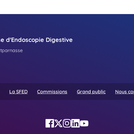
se d'Endoscopie Digestive
ntparnasse
La SFED
Commissions
Grand public
Nous co