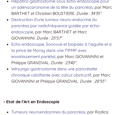
Hépatico-gastrostomie sous écho-endoscopie pour
un adénocarcinome de la tête du pancréas
, par Marc
BARTHET et Christian BOUSTIERE.
Durée : 34’35”
.
Destruction d’une tumeur neuro-endocrine du
pancréas par radiofréquence guidée par écho-
endoscopie
, par Marc BARTHET et Marc
GIOVANNINI.
Durée : 25’57”
.
Echo-endoscopie, Sonovue et biopsies à l’aiguille et à
la pince de Moray dans une TIPMP avec
envahissement pariétal
, par Marc GIOVANNINI et
Philippe GRANDVAL.
Durée : 23’40”
.
Wirsungo-gastrostomie dans une pancréatite
chronique calcifiante avec calcul obstructif
, par Marc
GIOVANNINI et Philippe GRANDVAL.
Durée : 28’55”
.
>
Etat de l’Art en Endoscopie
Tumeurs neuroendocrines du pancréas
, par Rodica