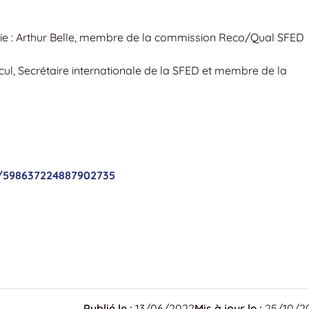
pie : Arthur Belle, membre de la commission Reco/Qual SFED
cul, Secrétaire internationale de la SFED et membre de la
r/598637224887902735
Publié le :
13/06/2022
Mis à jour le :
25/10/2