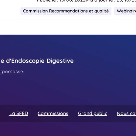
Commission Recommandations et qualité
Webinair
se d'Endoscopie Digestive
ntparnasse
La SFED
Commissions
Grand public
Nous co