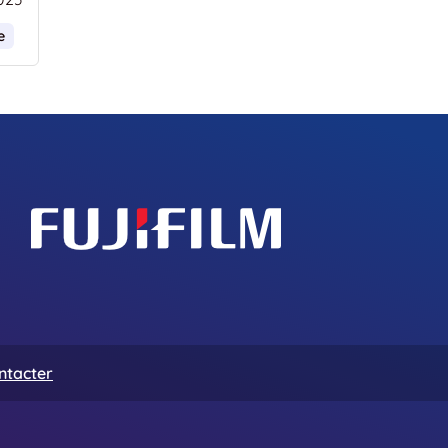
e
ntacter