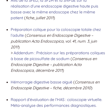
Avis de la SFED, la SF2H et la SNFGE sur la
réalisation d’une endoscopie digestive haute puis
basse avec le même endoscope chez le même
patient
(
fiche, juillet 2011
)
Préparation colique pour la coloscopie totale chez
l’adulte
(
Consensus en Endoscopie Digestive –
publication Acta Endoscopica, vol. 41, num. 3, juin
2011
)
>
Addendum : Précision sur les préparations coliques
à base de picosulfate de sodium
(
Consensus en
Endoscopie Digestive – publication Acta
Endoscopica, décembre 2011
)
Hémorragie digestive basse aiguë
(
Consensus en
Endoscopie Digestive – fiche, décembre 2010
)
Rapport d’évaluation de l’HAS : coloscopie virtuelle.
Méta-analyse des performances diagnostiques.