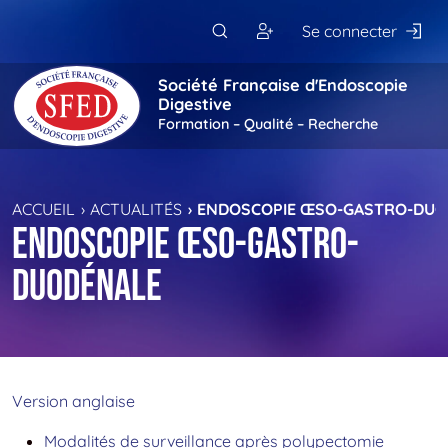
Passer au contenu principal
Se connecter
Société Française d'Endoscopie
Digestive
Formation – Qualité – Recherche
ACCUEIL
ACTUALITÉS
ENDOSCOPIE ŒSO-GASTRO-DUO
Endoscopie Œso-Gastro-
Duodénale
Version anglaise
Modalités de surveillance après polypectomie