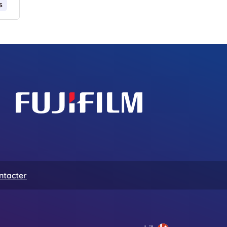
s
ntacter