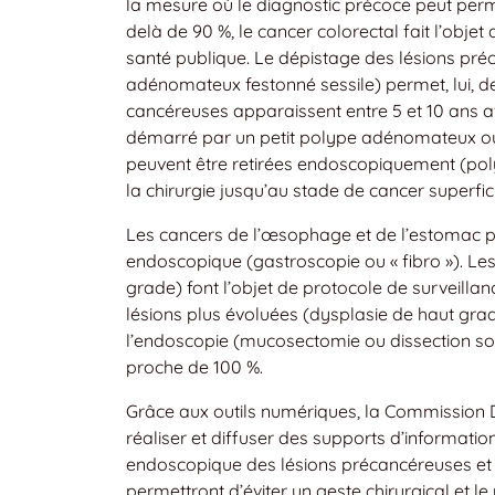
la mesure où le diagnostic précoce peut per
delà de 90 %, le cancer colorectal fait l’obj
santé publique. Le dépistage des lésions pr
adénomateux festonné sessile) permet, lui, de
cancéreuses apparaissent entre 5 et 10 ans av
démarré par un petit polype adénomateux ou
peuvent être retirées endoscopiquement (po
la chirurgie jusqu’au stade de cancer superfici
Les cancers de l’œsophage et de l’estomac p
endoscopique (gastroscopie ou « fibro »). Le
grade) font l’objet de protocole de surveillan
lésions plus évoluées (dysplasie de haut grad
l’endoscopie (mucosectomie ou dissection sou
proche de 100 %.
Grâce aux outils numériques, la Commission D
réaliser et diffuser des supports d’informati
endoscopique des lésions précancéreuses et de
permettront d’éviter un geste chirurgical et l