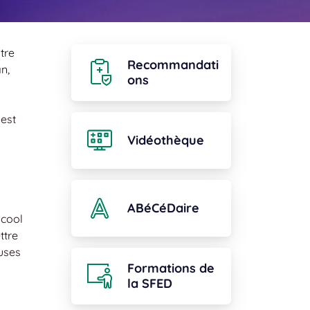
tre
Recommandati
n,
ons
 est
Vidéothèque
ABéCéDaire
lcool
ttre
euses
Formations de
la SFED