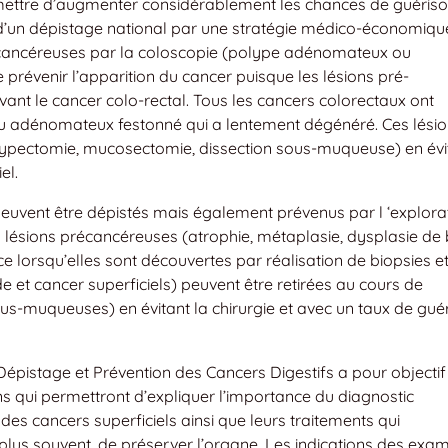
mettre d’augmenter considérablement les chances de guériso
et d’un dépistage national par une stratégie médico-économiqu
écancéreuses par la coloscopie (polype adénomateux ou
 prévenir l’apparition du cancer puisque les lésions pré-
ant le cancer colo-rectal. Tous les cancers colorectaux ont
 adénomateux festonné qui a lentement dégénéré. Ces lési
lypectomie, mucosectomie, dissection sous-muqueuse) en évi
el.
euvent être dépistés mais également prévenus par l ‘explora
s lésions précancéreuses (atrophie, métaplasie, dysplasie de
ce lorsqu’elles sont découvertes par réalisation de biopsies et
e et cancer superficiels) peuvent être retirées au cours de
s-muqueuses) en évitant la chirurgie et avec un taux de gué
épistage et Prévention des Cancers Digestifs a pour objectif
ons qui permettront d’expliquer l’importance du diagnostic
s cancers superficiels ainsi que leurs traitements qui
e plus souvent, de préserver l’organe. Les indications des exa