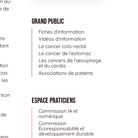
n au-
e de
Grand public
Fiches d’information
ons
Vidéos d’information
tant
Le cancer colo-rectal
Le cancer de l’estomac
Les cancers de l’œsophage
tion
et du cardia
 bas
Associations de patients
 les
rison
Espace Praticiens
Commission IA et
 de
numérique
Commission
Écoresponsabilité et
développement durable
mens